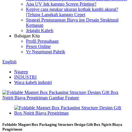
Apa UV Ink kanggo Screen Printing?
Kepiye cara ngukur ukuran kothak kanthi akurat?
[Telung Langkah kanggo Cepet
Strategi Pengurangan Biaya ing Desain Struktural
Kemasan
Jelajahi Kabeh
Babagan Kita
Profil Perusahaan
Pesen Online
Vr Ngunjungi Pabrik
English
Ngarep
INDUSTRI
Waca kabeh industri
Foldable Magnet Box Packaging Structure Design Gift Box Ngirit Biaya
Pengiriman