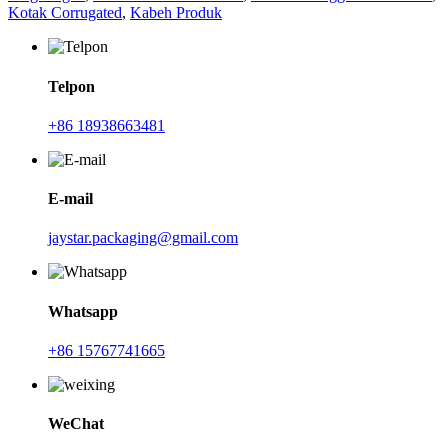
Kotak Corrugated
,
Kabeh Produk
Telpon
+86 18938663481
E-mail
jaystar.packaging@gmail.com
Whatsapp
+86 15767741665
WeChat