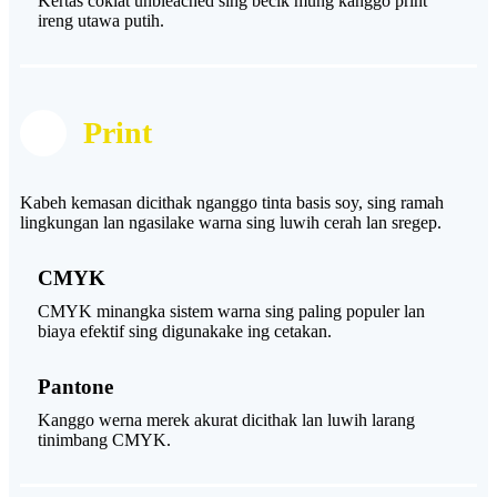
Kertas coklat unbleached sing becik mung kanggo print
ireng utawa putih.
Print
Kabeh kemasan dicithak nganggo tinta basis soy, sing ramah
lingkungan lan ngasilake warna sing luwih cerah lan sregep.
CMYK
CMYK minangka sistem warna sing paling populer lan
biaya efektif sing digunakake ing cetakan.
Pantone
Kanggo werna merek akurat dicithak lan luwih larang
tinimbang CMYK.