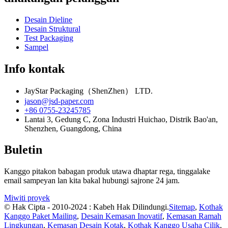
Desain Dieline
Desain Struktural
Test Packaging
Sampel
Info kontak
JayStar Packaging（ShenZhen） LTD.
jason@jsd-paper.com
+86 0755-23245785
Lantai 3, Gedung C, Zona Industri Huichao, Distrik Bao'an,
Shenzhen, Guangdong, China
Buletin
Kanggo pitakon babagan produk utawa dhaptar rega, tinggalake
email sampeyan lan kita bakal hubungi sajrone 24 jam.
Miwiti proyek
© Hak Cipta - 2010-2024 : Kabeh Hak Dilindungi.
Sitemap
,
Kothak
Kanggo Paket Mailing
,
Desain Kemasan Inovatif
,
Kemasan Ramah
Lingkungan
,
Kemasan Desain Kotak
,
Kothak Kanggo Usaha Cilik
,