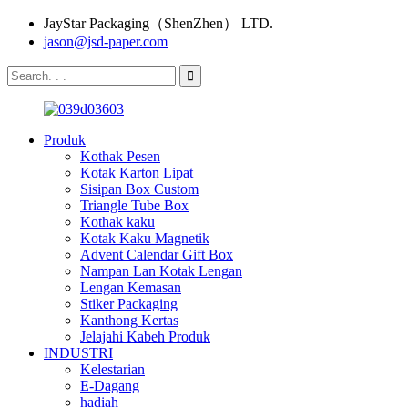
JayStar Packaging（ShenZhen） LTD.
jason@jsd-paper.com
Produk
Kothak Pesen
Kotak Karton Lipat
Sisipan Box Custom
Triangle Tube Box
Kothak kaku
Kotak Kaku Magnetik
Advent Calendar Gift Box
Nampan Lan Kotak Lengan
Lengan Kemasan
Stiker Packaging
Kanthong Kertas
Jelajahi Kabeh Produk
INDUSTRI
Kelestarian
E-Dagang
hadiah