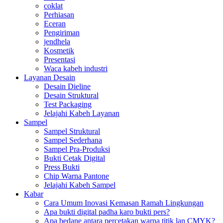
coklat
Perhiasan
Eceran
Pengiriman
jendhela
Kosmetik
Presentasi
Waca kabeh industri
Layanan Desain
Desain Dieline
Desain Struktural
Test Packaging
Jelajahi Kabeh Layanan
Sampel
Sampel Struktural
Sampel Sederhana
Sampel Pra-Produksi
Bukti Cetak Digital
Press Bukti
Chip Warna Pantone
Jelajahi Kabeh Sampel
Kabar
Cara Umum Inovasi Kemasan Ramah Lingkungan
Apa bukti digital padha karo bukti pers?
Apa bedane antara percetakan warna titik lan CMYK?