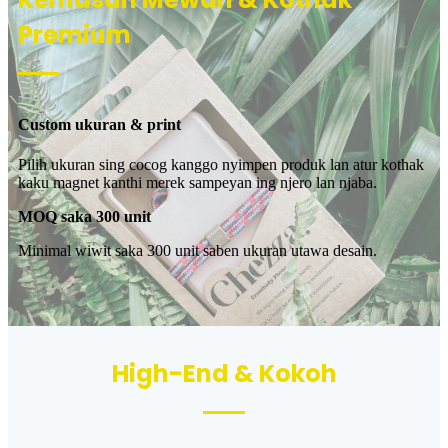
Premium
Custom ukuran & print
Pilih ukuran sing cocog kanggo nyimpen produk lan atur kothak
kaku magnet kanthi merek sampeyan ing njero lan njaba.
MOQ saka 300 unit
Minimal wiwit saka 300 unit saben ukuran utawa desain.
High-End & Kokoh