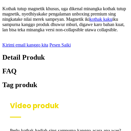
Kothak tutup magnetik khusus, uga dikenal minangka kothak tutup
magnetik, nyedhiyakake pengalaman unboxing premium sing
ningkatake nilai merek sampeyan. Magnetik iki
kothak kaku
iku
sampurna kanggo produk dhuwur mburi, digawe karo bahan kuat,
lan bisa teka minangka versi non-collapsible utawa collapsible.
Kirimi email kanggo kita
Pesen Saiki
Detail Produk
FAQ
Tag produk
Video produk
Perlu kothak hadiah sing sampurna kanggo acara apa wae?